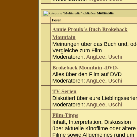
Multimedia
Foren
Annie Proulx´s Buch Brokeback
Mountain
Meinungen über das Buch und, od
Vergleiche zum Film
Moderatoren:
AngLee
,
Uschi
Brokeback Mountain -DVD-
Alles über den Film auf DVD
Moderatoren:
AngLee
,
Uschi
TV-Serien
Diskutiert über eure Lieblingsserie
Moderatoren:
AngLee
,
Uschi
Film-Tipps
Inhalt, Interpretation, Diskussion
über aktuelle Kinofilme oder ältere
Filme sowie Allgemeines rund um