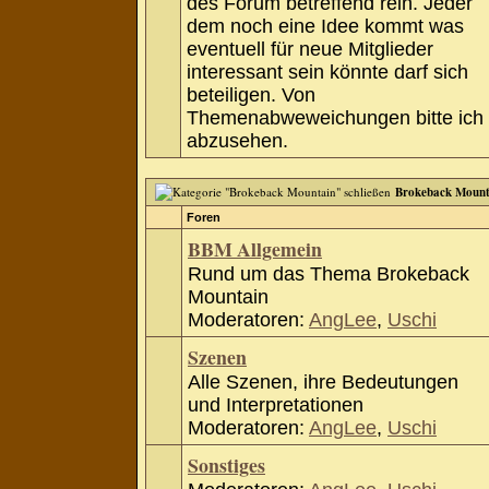
des Forum betreffend rein. Jeder
dem noch eine Idee kommt was
eventuell für neue Mitglieder
interessant sein könnte darf sich
beteiligen. Von
Themenabweweichungen bitte ich
abzusehen.
Brokeback Mount
Foren
BBM Allgemein
Rund um das Thema Brokeback
Mountain
Moderatoren:
AngLee
,
Uschi
Szenen
Alle Szenen, ihre Bedeutungen
und Interpretationen
Moderatoren:
AngLee
,
Uschi
Sonstiges