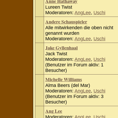
Anne Hathaway
Lureen Twist
Moderatoren:
AngLee
,
Uschi
Andere Schauspieler
Alle mitwirkenden die oben nicht
genannt wurden
Moderatoren:
AngLee
,
Uschi
Jake Gyllenhaal
Jack Twist
Moderatoren:
AngLee
,
Uschi
(Benutzer im Forum aktiv: 1
Besucher)
Michelle Williams
Alma Beers (del Mar)
Moderatoren:
AngLee
,
Uschi
(Benutzer im Forum aktiv: 3
Besucher)
Ang Lee
Moderatoren:
AngLee
,
Uschi