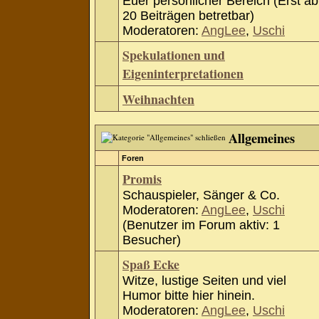
Euer persönlicher Bereich (Erst ab
20 Beiträgen betretbar)
Moderatoren:
AngLee
,
Uschi
Spekulationen und
Eigeninterpretationen
Weihnachten
Allgemeines
Foren
Promis
Schauspieler, Sänger & Co.
Moderatoren:
AngLee
,
Uschi
(Benutzer im Forum aktiv: 1
Besucher)
Spaß Ecke
Witze, lustige Seiten und viel
Humor bitte hier hinein.
Moderatoren:
AngLee
,
Uschi