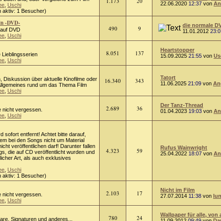
1.173
20
22.06.2020
12:37
von
An
ee
,
Uschi
 aktiv: 1 Besucher)
in -DVD-
die normale D
490
9
m auf DVD
11.01.2012
23:0
ee
,
Uschi
Heartstopper
8.051
137
 Lieblingsserien
15.09.2025
21:55
von
Us
ee
,
Uschi
Tatort
on, Diskussion über aktuelle Kinofilme oder
16.340
343
11.06.2025
21:09
von
An
 Allgemeines rund um das Thema Film
ee
,
Uschi
Der Tanz-Thread
2.689
36
e nicht vergessen.
01.04.2023
19:03
von
An
ee
,
Uschi
rd sofort entfernt! Achtet bitte darauf,
lem bei den Songs nicht um Material
cht veröffentlichen darf! Darunter fallen
Rufus Wainwright
4.323
59
s, die auf CD veröffentlicht wurden und
25.04.2022
18:07
von
An
licher Art, als auch exklusives
ee
,
Uschi
 aktiv: 1 Besucher)
Nicht im Film
2.103
17
e nicht vergessen.
27.07.2014
11:38
von
lu
ee
,
Uschi
Wallpaper für alle, von 
780
24
tare, Signaturen und anderes...
11.09.2012
09:49
von
Da