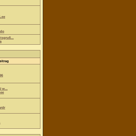
Lee
ndo
tsgruß...
a
eitrag
96
l w...
ee
ardr
a