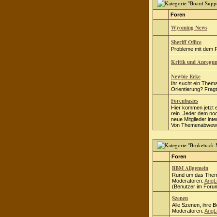
Foren
Wyoming News
Sheriff Office
Probleme mit dem Fo
Kritik und Anregu
Newbie Ecke
Ihr sucht ein Thema
Orientierung? Fragt 
Forenbasics
Hier kommen jetzt 
rein. Jeder dem no
neue Mitglieder inte
Von Themenabwewei
Foren
BBM Allgemein
Rund um das Them
Moderatoren:
AngL
(Benutzer im Forum
Szenen
Alle Szenen, ihre 
Moderatoren:
AngL