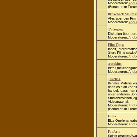
Moderatoren:
AngL
(Benutzer im Forum
Brokeback Mounta
Alles über den Fil
Moderatoren:
AngL
TV-Serien
Diskutiert über eure
Moderatoren:
AngL
Film-Tipps
Inhalt, Interpretati
ältere Filme sowie
Moderatoren:
AngL
Autokino
Bitte Quellenangab
Moderatoren:
AngL
Jukebox
lllegales Material wi
dass es sich vor al
handelt, dass man ni
unter anderem Song
Studioversionen jeg
Videomaterial.
Moderatoren:
AngL
(Benutzer im Forum
Fotos
Bitte Quellenangab
Moderatoren:
AngL
FanArts
Selbst erstellte Ava