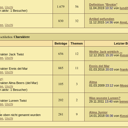
Definition "Brokie"
1.679
56
ee
,
Uschi
11.04.2019
10:32
von
lundi
 aktiv: 1 Besucher)
Artikel gefunden
830
32
11.12.2015
14:36
von
AngL
ee
,
Uschi
Charaktere
Beiträge
Themen
Letzter B
Wollte Jack wirklich ...
656
12
rakter Jack Twist
12.12.2021
15:20
von
Kess
ee
,
Uschi
Ennis del Mar
885
11
rakter Ennis del Mar
01.03.2016
20:03
von
frank
ee
,
Uschi
ar)
Alma
rakter Alma Beers (del Mar)
105
3
01.03.2009
23:12
von
Mopp
ee
,
Uschi
 aktiv: 1 Besucher)
Was wusste Lureen?
202
2
rakter Lureen Twist
29.11.2011
13:40
von
bened
ee
,
Uschi
e
Alma Junior
281
9
die oben nicht genannt wurden
14.01.2018
00:36
von
Kess
ee
,
Uschi