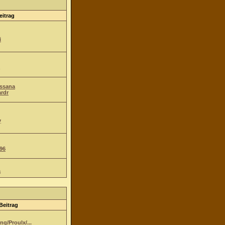
eitrag
i
Ossana
ardr
y
96
a
Beitrag
g/Proulx/...