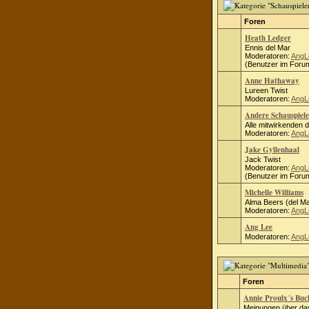
Foren
Heath Ledger
Ennis del Mar
Moderatoren:
AngL
(Benutzer im Forum
Anne Hathaway
Lureen Twist
Moderatoren:
AngL
Andere Schauspiele
Alle mitwirkenden 
Moderatoren:
AngL
Jake Gyllenhaal
Jack Twist
Moderatoren:
AngL
(Benutzer im Forum
Michelle Williams
Alma Beers (del Ma
Moderatoren:
AngL
Ang Lee
Moderatoren:
AngL
Foren
Annie Proulx´s Bu
Meinungen über das