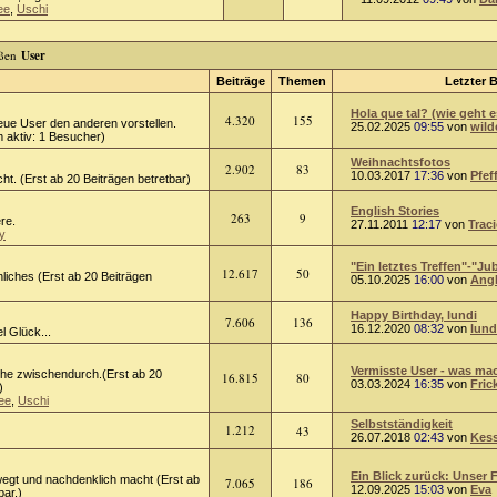
ee
,
Uschi
User
Beiträge
Themen
Letzter B
Hola que tal? (wie geht e
4.320
155
eue User den anderen vorstellen.
25.02.2025
09:55
von
wild
 aktiv: 1 Besucher)
Weihnachtsfotos
2.902
83
10.03.2017
17:36
von
Pfef
ht. (Erst ab 20 Beiträgen betretbar)
English Stories
263
9
ere.
27.11.2011
12:17
von
Trac
y
"Ein letztes Treffen"-"Jub
12.617
50
liches (Erst ab 20 Beiträgen
05.10.2025
16:00
von
Ang
Happy Birthday, lundi
7.606
136
16.12.2020
08:32
von
lund
l Glück...
Vermisste User - was mach
he zwischendurch.(Erst ab 20
16.815
80
03.03.2024
16:35
von
Fric
)
ee
,
Uschi
Selbstständigkeit
1.212
43
26.07.2018
02:43
von
Kess
Ein Blick zurück: Unser F
egt und nachdenklich macht (Erst ab
7.065
186
12.09.2025
15:03
von
Eva
bar.)