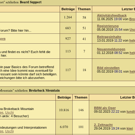
Board Support
Beiträge
Themen
Letzter 
Aktivitätsfeedback
1.264
58
11.06.2025
19:00
von
Bro
Registrierung
683
51
05.08.2018
15:54
von
Usc
rum? Bitte hier hin...
Beitragsinhalte
ngen
927
41
13.01.2019
11:22
von
hel
Neuanmeldungen
113
7
 und findet es nicht? Euch fehlt die
01.12.2018
08:52
von
hel
hier.
ein paar Basics des Forum betreffend
Bild einstellen
117
18
ch eine Idee kommt was eventuell für
05.02.2019
08:01
von
hel
ressant sein könnte darf sich beteiligen.
chungen bitte ich abzusehen.
Brokeback Mountain
Beiträge
Themen
Letzter B
BBM als Oper
a Brokeback Mountain
10.816
146
09.02.2023
22:22
von
lundi
ee
,
Uschi
 aktiv: 4 Besucher)
2. Zeltnacht
6.070
101
Bedeutungen und Interpretationen
29.04.2019
19:24
von
kiwi
ee
,
Uschi