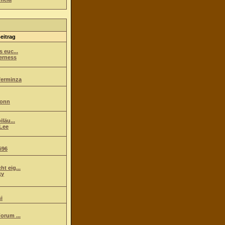
eitrag
s euc...
erness
ferminza
ionn
iläu...
Lee
i96
t eig...
ky
i
orum ...