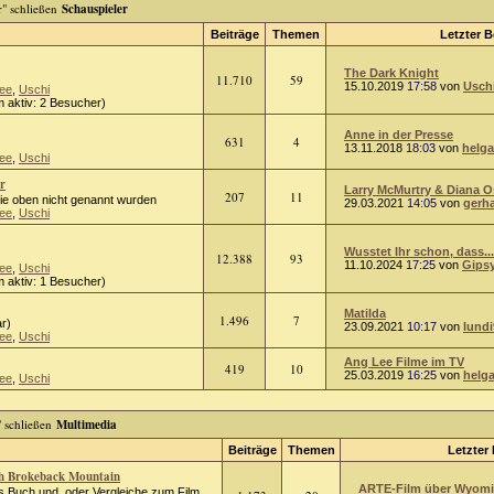
Schauspieler
Beiträge
Themen
Letzter B
The Dark Knight
11.710
59
15.10.2019
17:58
von
Usch
ee
,
Uschi
 aktiv: 2 Besucher)
Anne in der Presse
631
4
13.11.2018
18:03
von
helga
ee
,
Uschi
r
Larry McMurtry & Diana 
207
11
die oben nicht genannt wurden
29.03.2021
14:05
von
gerh
ee
,
Uschi
Wusstet Ihr schon, dass...
12.388
93
11.10.2024
17:25
von
Gips
ee
,
Uschi
 aktiv: 1 Besucher)
Matilda
1.496
7
r)
23.09.2021
10:17
von
lundi
ee
,
Uschi
Ang Lee Filme im TV
419
10
25.03.2019
16:25
von
helg
ee
,
Uschi
Multimedia
Beiträge
Themen
Letzter 
ch Brokeback Mountain
ARTE-Film über Wyomin
 Buch und, oder Vergleiche zum Film