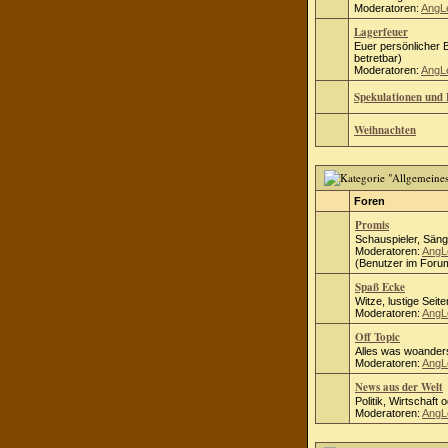
Moderatoren:
AngL
Lagerfeuer
Euer persönlicher B
betretbar)
Moderatoren:
AngL
Spekulationen und 
Weihnachten
Foren
Promis
Schauspieler, Säng
Moderatoren:
AngL
(Benutzer im Forum
Spaß Ecke
Witze, lustige Seite
Moderatoren:
AngL
Off Topic
Alles was woanders
Moderatoren:
AngL
News aus der Welt
Politik, Wirtschaft 
Moderatoren:
AngL