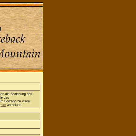
nen die Bedienung des
ie das
Um Beiträge zu lesen,
h
hier
anmelden.