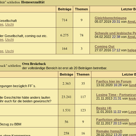
Homosexualität
Beiträge
Themen
Letzter B
Gleichberechtigung
714
9
Gesellschaft
05.07.2019
20:31
von
AngL
ee
,
Uschi
Schwule und lesbische Per
6.275
78
er Gesellschaft, coming out etc.
04.02.2022
22:38
von
AngL
ee
,
Uschi
Coming Out
164
3
27.07.2016
17:12
von
helg
ee
,
Uschi
Own Brokeback
der vollständige Bereich ist erst ab 20 Beiträgen betretbar.
Beiträge
Themen
Letzter 
Fanfics hier im Forum
2.363
35
13.02.2020
16:28
von
lund
regungen bezüglich FF`s.
Losing Time - Fortsetzun
23.241
117
die Geschichte hätte anders laufen
21.11.2013
21:31
von
kro
hr euch für die beiden gewünscht?
Besitz (4)
1.531
123
11.01.2015
11:22
von
Love
Fanfiction allgemein
56
9
02.11.2017
20:13
von
lund
 Bezug zu BBM
Remake (temp2)
258
16
28.02.2012
13:20
von
corn
ions ohne Kommentare