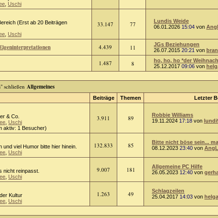
ee
,
Uschi
Lundis Weide
ereich (Erst ab 20 Beiträgen
33.147
77
06.01.2026
15:04
von
Ang
ee
,
Uschi
JGs Beziehungen
Eigeninterpretationen
4.439
11
26.07.2015
20:21
von
bra
ho, ho, ho *der Weihnach
1.487
8
25.12.2017
09:06
von
helg
Allgemeines
Beiträge
Themen
Letzter B
Robbie Williams
er & Co.
3.911
89
19.11.2024
17:18
von
lundi
ee
,
Uschi
 aktiv: 1 Besucher)
Bitte nicht böse sein... ma
132.833
85
n und viel Humor bitte hier hinein.
08.12.2023
23:40
von
AngL
ee
,
Uschi
Allgemeine PC Hilfe
9.007
181
 nicht reinpasst.
26.05.2023
12:40
von
gerh
ee
,
Uschi
Schlagzeilen
1.263
49
oder Kultur
25.04.2017
14:03
von
helg
ee
,
Uschi