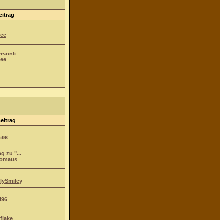
eitrag
ee
sönli...
ee
a
Beitrag
i96
g zu "...
komaus
lySmiley
i96
flake