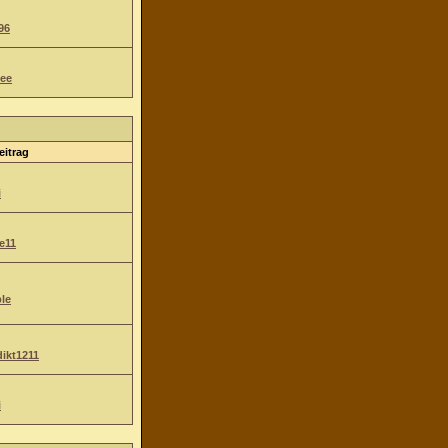
96
ee
eitrag
i
e11
le
ikt1211
i