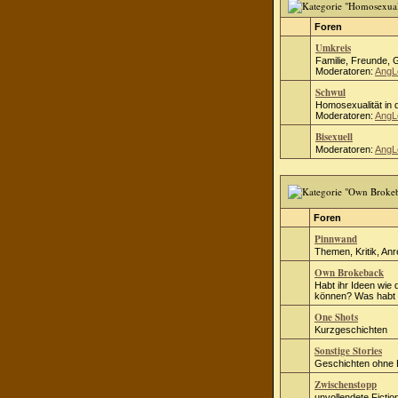
Foren
Umkreis
Familie, Freunde, 
Moderatoren:
AngL
Schwul
Homosexualität in d
Moderatoren:
AngL
Bisexuell
Moderatoren:
AngL
Foren
Pinnwand
Themen, Kritik, An
Own Brokeback
Habt ihr Ideen wie 
können? Was habt i
One Shots
Kurzgeschichten
Sonstige Stories
Geschichten ohne
Zwischenstopp
unvollendete Fict