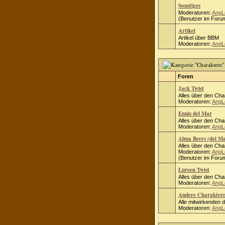
Sonstiges
Moderatoren:
AngL
(Benutzer im Forum
Artikel
Artikel über BBM
Moderatoren:
AngL
Foren
Jack Twist
Alles über den Cha
Moderatoren:
AngL
Ennis del Mar
Alles über den Cha
Moderatoren:
AngL
Alma Beers (del M
Alles über den Cha
Moderatoren:
AngL
(Benutzer im Forum
Lureen Twist
Alles über den Cha
Moderatoren:
AngL
Andere Charakter
Alle mitwirkenden 
Moderatoren:
AngL