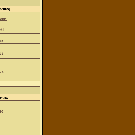
Beitrag
okie
hi
ga
ga
ga
eitrag
96