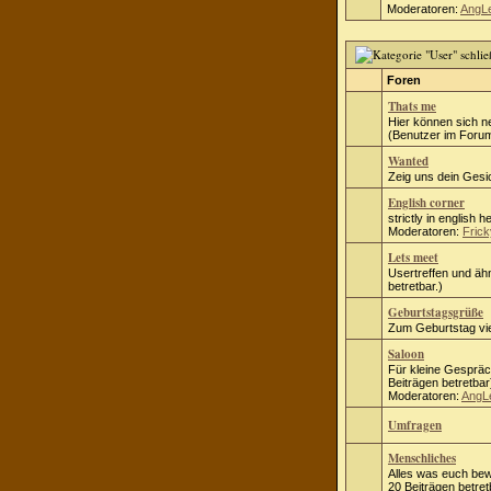
Moderatoren:
AngL
Foren
Thats me
Hier können sich n
(Benutzer im Forum
Wanted
Zeig uns dein Gesic
English corner
strictly in english h
Moderatoren:
Frick
Lets meet
Usertreffen und ähn
betretbar.)
Geburtstagsgrüße
Zum Geburtstag vie
Saloon
Für kleine Gespräc
Beiträgen betretbar
Moderatoren:
AngL
Umfragen
Menschliches
Alles was euch bew
20 Beiträgen betret