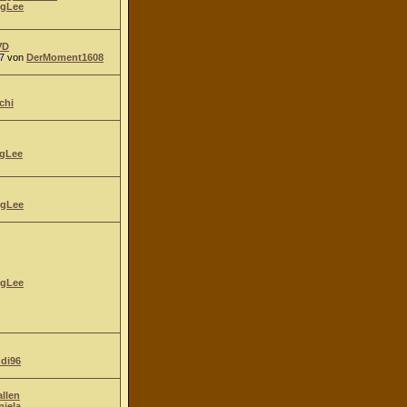
gLee
VD
7
von
DerMoment1608
chi
gLee
gLee
gLee
ndi96
allen
niela