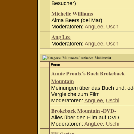
Besucher)
Michelle Williams
Alma Beers (del Mar)
Moderatoren:
AngLee
,
Uschi
Ang Lee
Moderatoren:
AngLee
,
Uschi
Multimedia
Foren
Annie Proulx´s Buch Brokeback
Mountain
Meinungen über das Buch und, od
Vergleiche zum Film
Moderatoren:
AngLee
,
Uschi
Brokeback Mountain -DVD-
Alles über den Film auf DVD
Moderatoren:
AngLee
,
Uschi