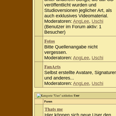
veröffentlicht wurden und
Studioversionen jeglicher Art, als
auch exklusives Videomaterial.
Moderatoren:
AngLee
,
Uschi
(Benutzer im Forum aktiv: 1
Besucher)
Fotos
Bitte Quellenangabe nicht
vergessen.
Moderatoren:
AngLee
,
Uschi
FanArts
Selbst erstellte Avatare, Signature
und anderes...
Moderatoren:
AngLee
,
Uschi
User
Foren
Thats me
Hier können sich neue User den