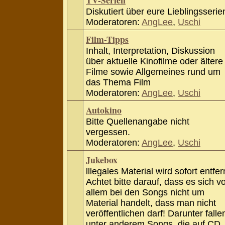
TV-Serien
Diskutiert über eure Lieblingsserie
Moderatoren:
AngLee
,
Uschi
Film-Tipps
Inhalt, Interpretation, Diskussion
über aktuelle Kinofilme oder ältere
Filme sowie Allgemeines rund um
das Thema Film
Moderatoren:
AngLee
,
Uschi
Autokino
Bitte Quellenangabe nicht
vergessen.
Moderatoren:
AngLee
,
Uschi
Jukebox
lllegales Material wird sofort entfer
Achtet bitte darauf, dass es sich v
allem bei den Songs nicht um
Material handelt, dass man nicht
veröffentlichen darf! Darunter falle
unter anderem Songs, die auf CD