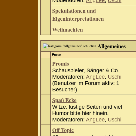
Moderatoren:
AngLee
,
Uschi
Spekulationen und
Eigeninterpretationen
Weihnachten
Allgemeines
Foren
Promis
Schauspieler, Sänger & Co.
Moderatoren:
AngLee
,
Uschi
(Benutzer im Forum aktiv: 1
Besucher)
Spaß Ecke
Witze, lustige Seiten und viel
Humor bitte hier hinein.
Moderatoren:
AngLee
,
Uschi
Off Topic