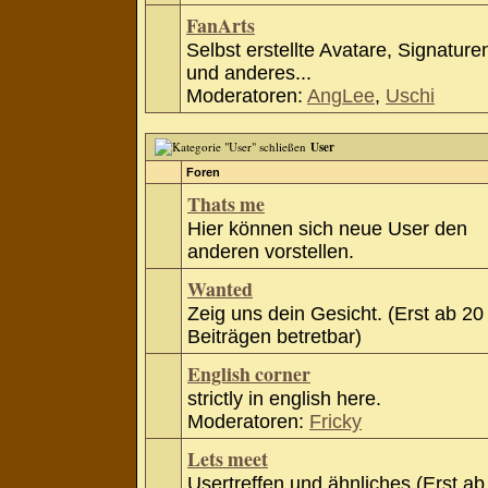
FanArts
Selbst erstellte Avatare, Signature
und anderes...
Moderatoren:
AngLee
,
Uschi
User
Foren
Thats me
Hier können sich neue User den
anderen vorstellen.
Wanted
Zeig uns dein Gesicht. (Erst ab 20
Beiträgen betretbar)
English corner
strictly in english here.
Moderatoren:
Fricky
Lets meet
Usertreffen und ähnliches (Erst ab