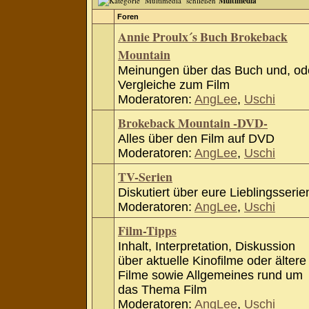
Multimedia
Foren
Annie Proulx´s Buch Brokeback
Mountain
Meinungen über das Buch und, od
Vergleiche zum Film
Moderatoren:
AngLee
,
Uschi
Brokeback Mountain -DVD-
Alles über den Film auf DVD
Moderatoren:
AngLee
,
Uschi
TV-Serien
Diskutiert über eure Lieblingsserie
Moderatoren:
AngLee
,
Uschi
Film-Tipps
Inhalt, Interpretation, Diskussion
über aktuelle Kinofilme oder ältere
Filme sowie Allgemeines rund um
das Thema Film
Moderatoren:
AngLee
,
Uschi