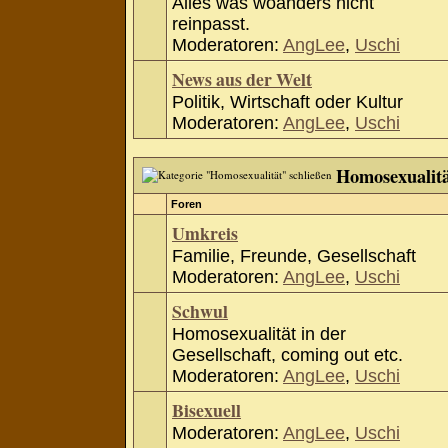
Alles was woanders nicht
reinpasst.
Moderatoren:
AngLee
,
Uschi
News aus der Welt
Politik, Wirtschaft oder Kultur
Moderatoren:
AngLee
,
Uschi
Homosexualit
Foren
Umkreis
Familie, Freunde, Gesellschaft
Moderatoren:
AngLee
,
Uschi
Schwul
Homosexualität in der
Gesellschaft, coming out etc.
Moderatoren:
AngLee
,
Uschi
Bisexuell
Moderatoren:
AngLee
,
Uschi