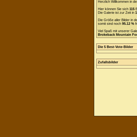
Herzlich Willkommen in de
Hier können Sie sich
115
B
Die Galerie ist zur Zeit in
1
Die Größe aller Bilder in
somit sind noch
95.12 %
f
Viel Spaß mit unserer Gal
Brokeback Mountain F
Die 5 Best-Vote-Bilder
Zufallsbilder