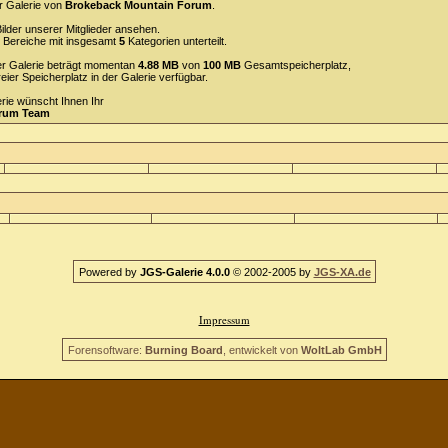
r Galerie von
Brokeback Mountain Forum
.
ilder unserer Mitglieder ansehen.
Bereiche mit insgesamt
5
Kategorien unterteilt.
 der Galerie beträgt momentan
4.88 MB
von
100 MB
Gesamtspeicherplatz,
reier Speicherplatz in der Galerie verfügbar.
erie wünscht Ihnen Ihr
orum Team
Powered by
JGS-Galerie 4.0.0
© 2002-2005 by
JGS-XA.de
Impressum
Forensoftware:
Burning Board
, entwickelt von
WoltLab GmbH