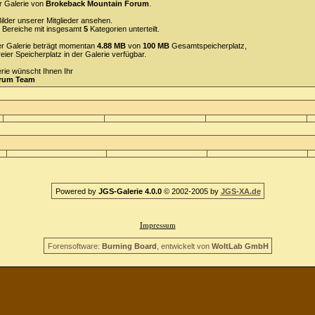
r Galerie von
Brokeback Mountain Forum
.
ilder unserer Mitglieder ansehen.
Bereiche mit insgesamt
5
Kategorien unterteilt.
 der Galerie beträgt momentan
4.88 MB
von
100 MB
Gesamtspeicherplatz,
reier Speicherplatz in der Galerie verfügbar.
erie wünscht Ihnen Ihr
orum Team
Powered by
JGS-Galerie 4.0.0
© 2002-2005 by
JGS-XA.de
Impressum
Forensoftware:
Burning Board
, entwickelt von
WoltLab GmbH