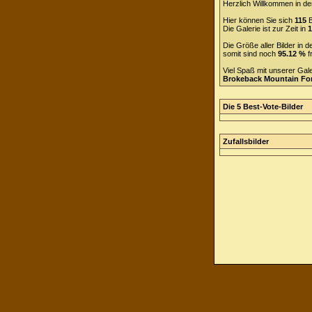
Herzlich Willkommen in de
Hier können Sie sich
115
B
Die Galerie ist zur Zeit in
1
Die Größe aller Bilder in
somit sind noch
95.12 %
f
Viel Spaß mit unserer Gal
Brokeback Mountain F
Die 5 Best-Vote-Bilder
Zufallsbilder