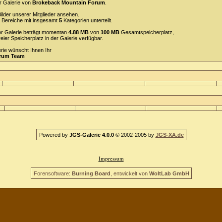
r Galerie von
Brokeback Mountain Forum
.
ilder unserer Mitglieder ansehen.
Bereiche mit insgesamt
5
Kategorien unterteilt.
 der Galerie beträgt momentan
4.88 MB
von
100 MB
Gesamtspeicherplatz,
reier Speicherplatz in der Galerie verfügbar.
erie wünscht Ihnen Ihr
orum Team
Powered by
JGS-Galerie 4.0.0
© 2002-2005 by
JGS-XA.de
Impressum
Forensoftware:
Burning Board
, entwickelt von
WoltLab GmbH