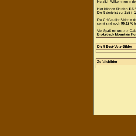
Herzlich Willkommen in de
Hier können Sie sich
115
B
Die Galerie ist zur Zeit in
1
Die Größe aller Bilder in
somit sind noch
95.12 %
f
Viel Spaß mit unserer Gal
Brokeback Mountain F
Die 5 Best-Vote-Bilder
Zufallsbilder