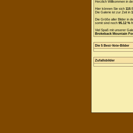
Herzlich Willkommen in de
Hier können Sie sich
115
B
Die Galerie ist zur Zeit in
1
Die Größe aller Bilder in
somit sind noch
95.12 %
f
Viel Spaß mit unserer Gal
Brokeback Mountain F
Die 5 Best-Vote-Bilder
Zufallsbilder