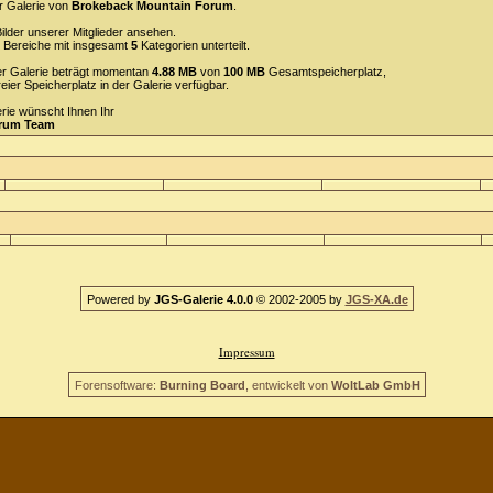
r Galerie von
Brokeback Mountain Forum
.
ilder unserer Mitglieder ansehen.
Bereiche mit insgesamt
5
Kategorien unterteilt.
 der Galerie beträgt momentan
4.88 MB
von
100 MB
Gesamtspeicherplatz,
reier Speicherplatz in der Galerie verfügbar.
erie wünscht Ihnen Ihr
orum Team
Powered by
JGS-Galerie 4.0.0
© 2002-2005 by
JGS-XA.de
Impressum
Forensoftware:
Burning Board
, entwickelt von
WoltLab GmbH