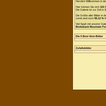
Herzlich Willkommen in de
Hier können Sie sich
115
B
Die Galerie ist zur Zeit in
1
Die Größe aller Bilder in
somit sind noch
95.12 %
f
Viel Spaß mit unserer Gal
Brokeback Mountain F
Die 5 Best-Vote-Bilder
Zufallsbilder