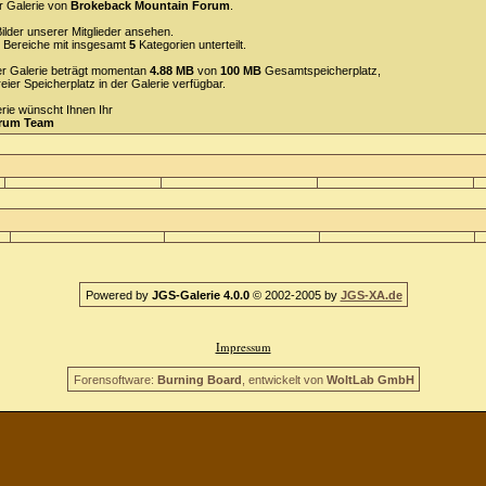
r Galerie von
Brokeback Mountain Forum
.
ilder unserer Mitglieder ansehen.
Bereiche mit insgesamt
5
Kategorien unterteilt.
 der Galerie beträgt momentan
4.88 MB
von
100 MB
Gesamtspeicherplatz,
reier Speicherplatz in der Galerie verfügbar.
erie wünscht Ihnen Ihr
orum Team
Powered by
JGS-Galerie 4.0.0
© 2002-2005 by
JGS-XA.de
Impressum
Forensoftware:
Burning Board
, entwickelt von
WoltLab GmbH