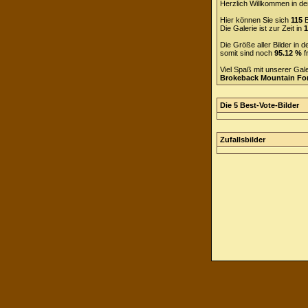
Herzlich Willkommen in de
Hier können Sie sich
115
B
Die Galerie ist zur Zeit in
1
Die Größe aller Bilder in
somit sind noch
95.12 %
f
Viel Spaß mit unserer Gal
Brokeback Mountain F
Die 5 Best-Vote-Bilder
Zufallsbilder