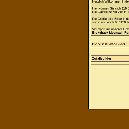
Herzlich Willkommen in de
Hier können Sie sich
115
B
Die Galerie ist zur Zeit in
1
Die Größe aller Bilder in
somit sind noch
95.12 %
f
Viel Spaß mit unserer Gal
Brokeback Mountain F
Die 5 Best-Vote-Bilder
Zufallsbilder