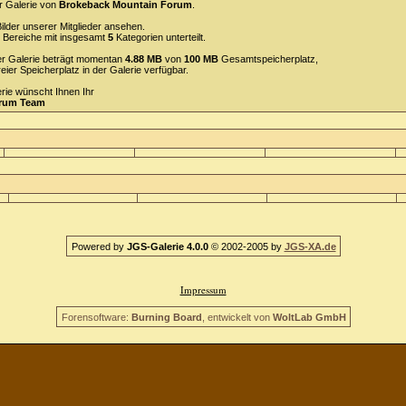
r Galerie von
Brokeback Mountain Forum
.
ilder unserer Mitglieder ansehen.
Bereiche mit insgesamt
5
Kategorien unterteilt.
 der Galerie beträgt momentan
4.88 MB
von
100 MB
Gesamtspeicherplatz,
reier Speicherplatz in der Galerie verfügbar.
erie wünscht Ihnen Ihr
orum Team
Powered by
JGS-Galerie 4.0.0
© 2002-2005 by
JGS-XA.de
Impressum
Forensoftware:
Burning Board
, entwickelt von
WoltLab GmbH