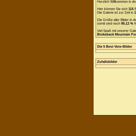
Herzlich Willkommen in de
Hier können Sie sich
115
B
Die Galerie ist zur Zeit in
1
Die Größe aller Bilder in
somit sind noch
95.12 %
f
Viel Spaß mit unserer Gal
Brokeback Mountain F
Die 5 Best-Vote-Bilder
Zufallsbilder