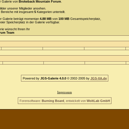
r Galerie von
Brokeback Mountain Forum
.
ilder unserer Mitglieder ansehen.
Bereiche mit insgesamt
5
Kategorien unterteilt.
 der Galerie beträgt momentan
4.88 MB
von
100 MB
Gesamtspeicherplatz,
reier Speicherplatz in der Galerie verfügbar.
erie wünscht Ihnen Ihr
orum Team
Powered by
JGS-Galerie 4.0.0
© 2002-2005 by
JGS-XA.de
Impressum
Forensoftware:
Burning Board
, entwickelt von
WoltLab GmbH