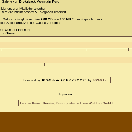
r Galerie von
Brokeback Mountain Forum
.
ilder unserer Mitglieder ansehen.
Bereiche mit insgesamt
5
Kategorien unterteilt.
 der Galerie beträgt momentan
4.88 MB
von
100 MB
Gesamtspeicherplatz,
reier Speicherplatz in der Galerie verfügbar.
erie wünscht Ihnen Ihr
orum Team
Powered by
JGS-Galerie 4.0.0
© 2002-2005 by
JGS-XA.de
Impressum
Forensoftware:
Burning Board
, entwickelt von
WoltLab GmbH