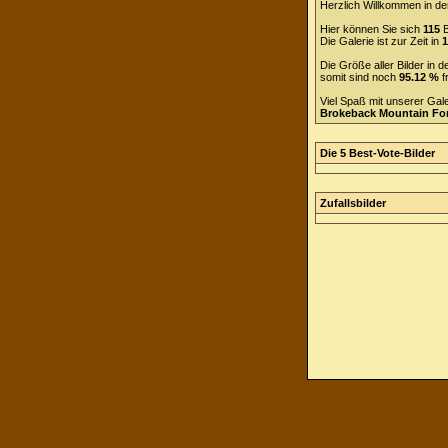
Herzlich Willkommen in de
Hier können Sie sich
115
B
Die Galerie ist zur Zeit in
1
Die Größe aller Bilder in
somit sind noch
95.12 %
f
Viel Spaß mit unserer Gal
Brokeback Mountain F
Die 5 Best-Vote-Bilder
Zufallsbilder