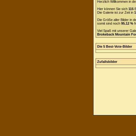
Herzlich Willkommen in de
Hier können Sie sich
115
B
Die Galerie ist zur Zeit in
1
Die Größe aller Bilder in
somit sind noch
95.12 %
f
Viel Spaß mit unserer Gal
Brokeback Mountain F
Die 5 Best-Vote-Bilder
Zufallsbilder