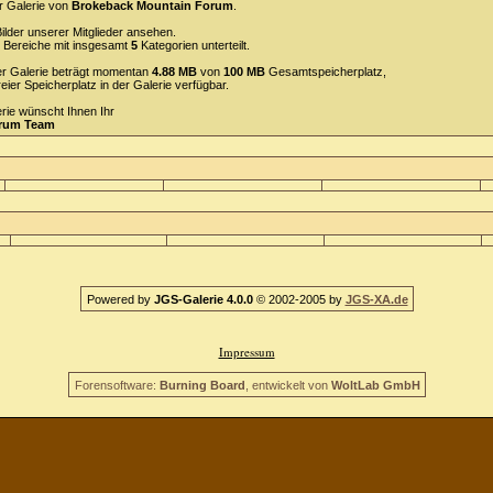
r Galerie von
Brokeback Mountain Forum
.
ilder unserer Mitglieder ansehen.
Bereiche mit insgesamt
5
Kategorien unterteilt.
 der Galerie beträgt momentan
4.88 MB
von
100 MB
Gesamtspeicherplatz,
reier Speicherplatz in der Galerie verfügbar.
erie wünscht Ihnen Ihr
orum Team
Powered by
JGS-Galerie 4.0.0
© 2002-2005 by
JGS-XA.de
Impressum
Forensoftware:
Burning Board
, entwickelt von
WoltLab GmbH