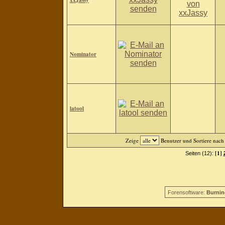
xxJassy
Nominator
latool
Zeige
Benutzer und Sortiere nac
[1]
Seiten (12):
Forensoftware:
Burnin