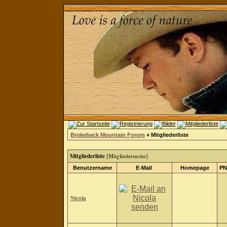
Brokeback Mountain Forum
» Mitgliederliste
Mitgliederliste
[
Mitgliedersuche
]
Benutzername
E-Mail
Homepage
PN
Nicola