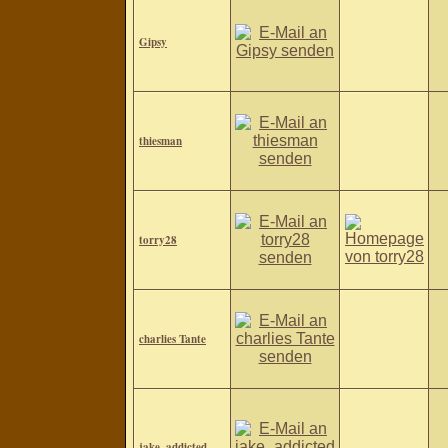
Gipsy
thiesman
torry28
charlies Tante
jake_addicted