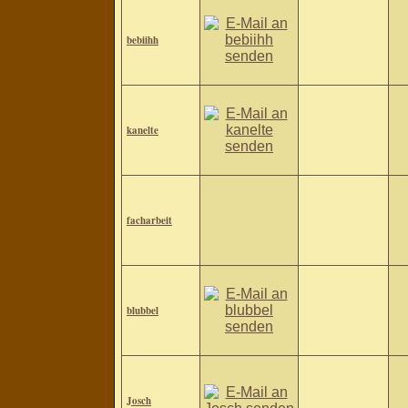
bebiihh
kanelte
facharbeit
blubbel
Josch