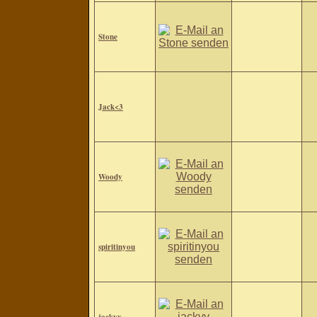
Stone
Jack<3
Woody
spiritinyou