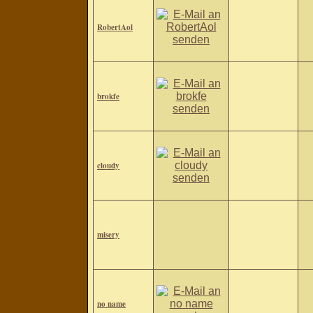
RobertAol
brokfe
cloudy
misery
no name