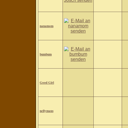
nanamom
bumbum
Good Girl
nellymaus