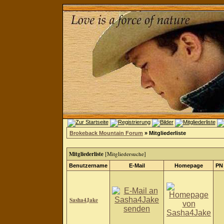
Brokeback Mountain Forum
» Mitgliederliste
Mitgliederliste
[
Mitgliedersuche
]
Benutzername
E-Mail
Homepage
PN
Sasha4Jake