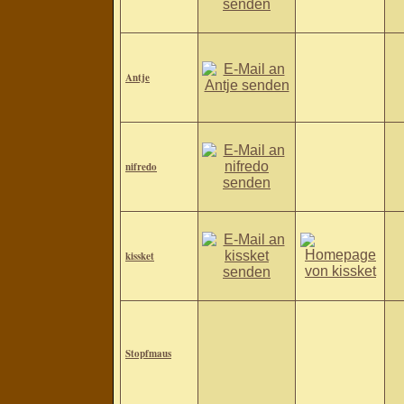
Antje
nifredo
kissket
Stopfmaus