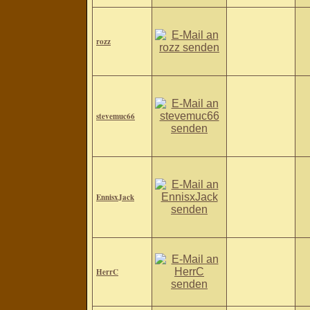
rozz
stevemuc66
EnnisxJack
HerrC