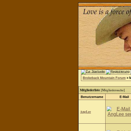
Brokeback Mountain Forum
» M
Mitgliederliste
[
Mitgliedersuche
]
Benutzername
E-Mail
AngLee