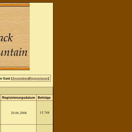
lo Gast [
Anmelden
|
Registrieren
]
Registrierungsdatum
Beiträge
15.748
20.06.2008