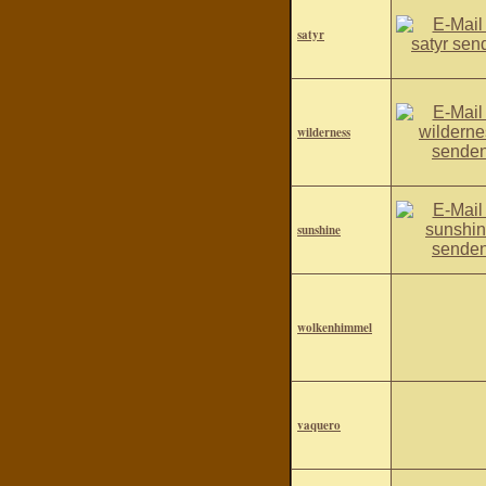
satyr
wilderness
sunshine
wolkenhimmel
vaquero