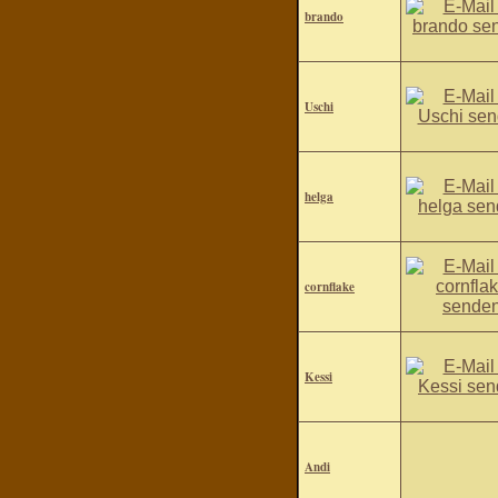
brando
Uschi
helga
cornflake
Kessi
Andi