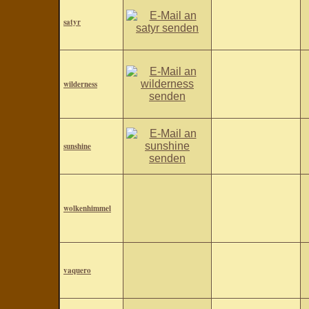
satyr
wilderness
sunshine
wolkenhimmel
vaquero