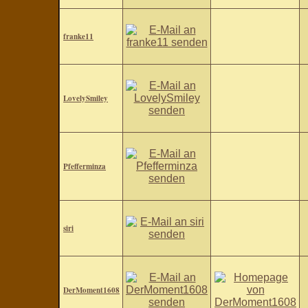
franke11
LovelySmiley
Pfefferminza
siri
DerMoment1608