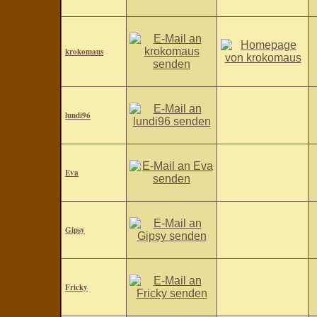
krokomaus
lundi96
Eva
Gipsy
Fricky