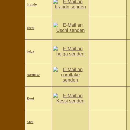
brando
Uschi
helga
cornflake
Kessi
Andi