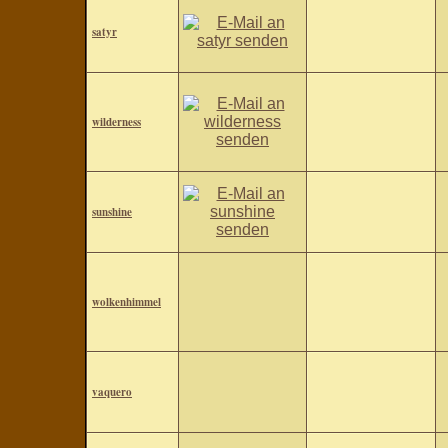
satyr
wilderness
sunshine
wolkenhimmel
vaquero