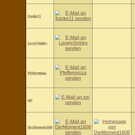
franke11
LovelySmiley
Pfefferminza
siri
DerMoment1608