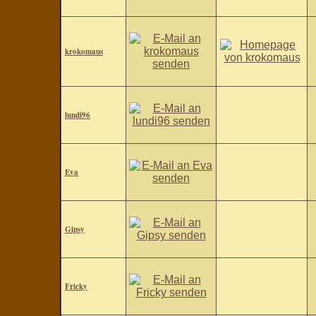
krokomaus
lundi96
Eva
Gipsy
Fricky