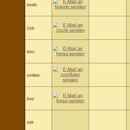
brando
Uschi
helga
cornflake
Kessi
Andi