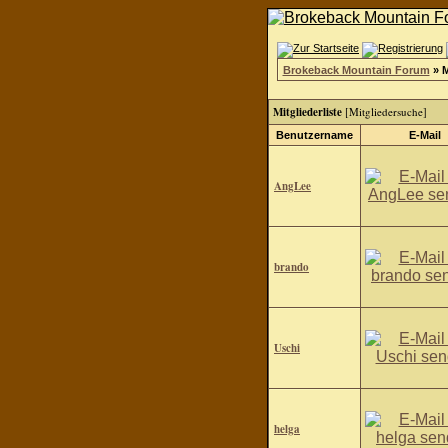
Brokeback Mountain Forum
» M
Mitgliederliste
[
Mitgliedersuche
]
Benutzername
E-Mail
AngLee
brando
Uschi
helga