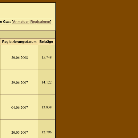
lo Gast [
Anmelden
|
Registrieren
]
Registrierungsdatum
Beiträge
15.748
20.06.2008
14.122
29.06.2007
13.838
04.06.2007
12.796
20.05.2007