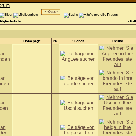
itgliederliste
» Hal
Homepage
PN
Suchen
Freund