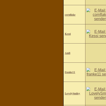
cornflake
Kessi
Andi
franke11
LovelySmiley