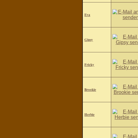
Eva
Gipsy
Fricky
Brookie
Herbie