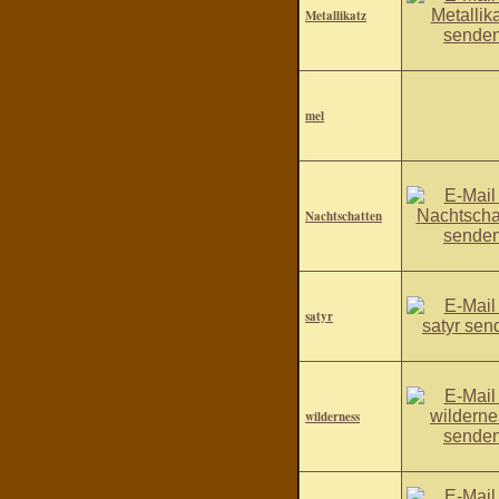
Metallikatz
mel
Nachtschatten
satyr
wilderness