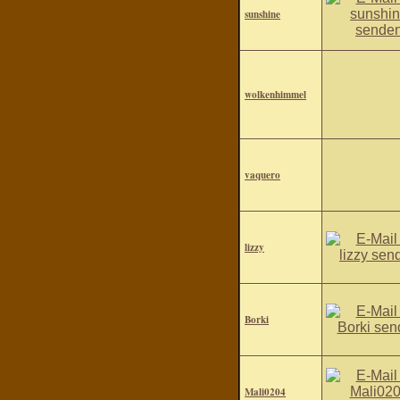
sunshine
wolkenhimmel
vaquero
lizzy
Borki
Mali0204