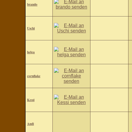
brando
Uschi
helga
cornflake
Kessi
Andi