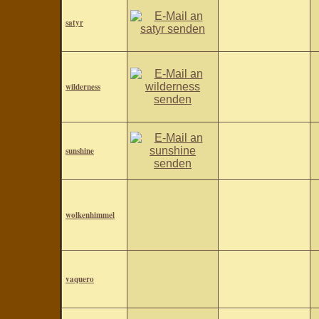
satyr
wilderness
sunshine
wolkenhimmel
vaquero