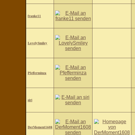
franke11
LovelySmiley
Pfefferminza
siri
DerMoment1608