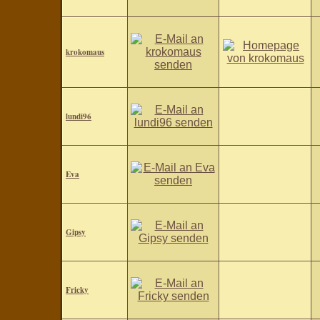
krokomaus
lundi96
Eva
Gipsy
Fricky