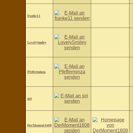
franke11
LovelySmiley
Pfefferminza
siri
DerMoment1608