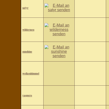
satyr
wilderness
sunshine
wolkenhimmel
vaquero