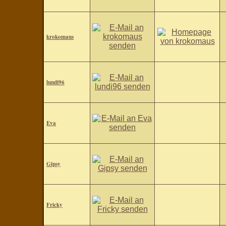
krokomaus
lundi96
Eva
Gipsy
Fricky