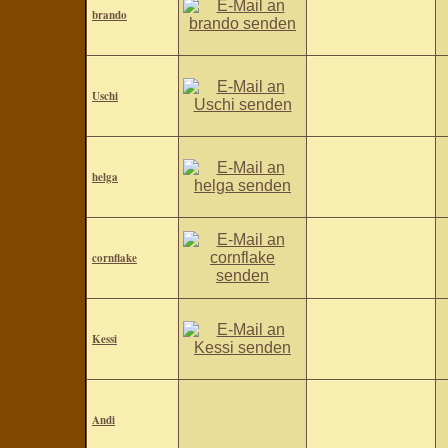
brando
Uschi
helga
cornflake
Kessi
Andi