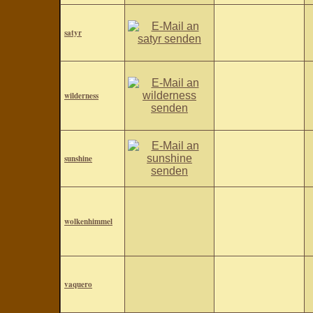
satyr
wilderness
sunshine
wolkenhimmel
vaquero