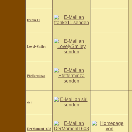
franke11
LovelySmiley
Pfefferminza
siri
DerMoment1608