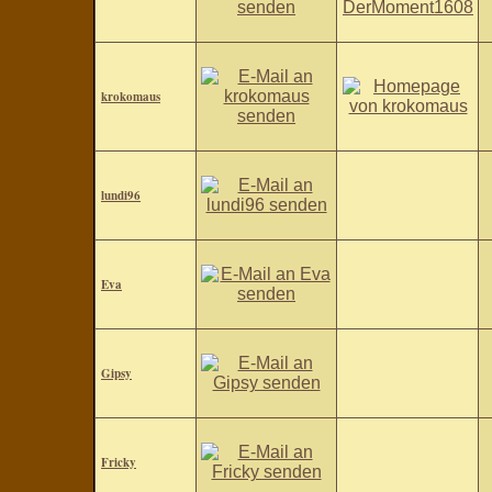
krokomaus
lundi96
Eva
Gipsy
Fricky