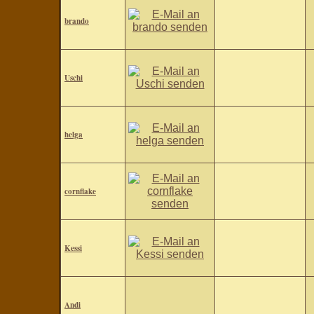
brando
Uschi
helga
cornflake
Kessi
Andi