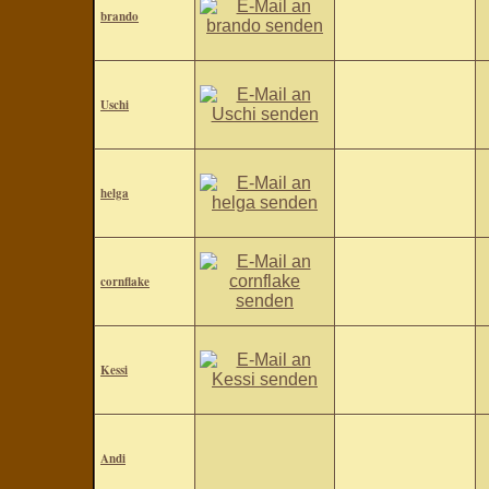
brando
Uschi
helga
cornflake
Kessi
Andi