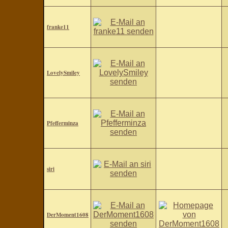
franke11
LovelySmiley
Pfefferminza
siri
DerMoment1608