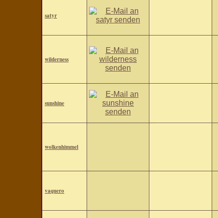
satyr
wilderness
sunshine
wolkenhimmel
vaquero