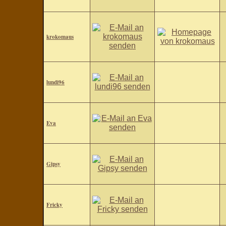
krokomaus
lundi96
Eva
Gipsy
Fricky