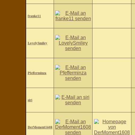
franke11
LovelySmiley
Pfefferminza
siri
DerMoment1608