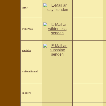
satyr
wilderness
sunshine
wolkenhimmel
vaquero