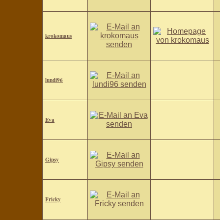
krokomaus
lundi96
Eva
Gipsy
Fricky