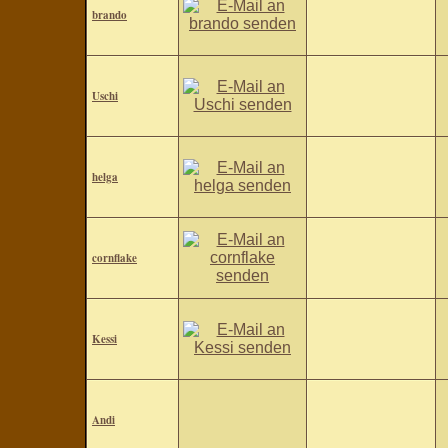
brando
Uschi
helga
cornflake
Kessi
Andi