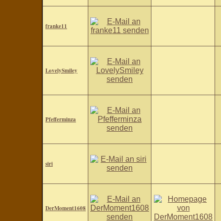
franke11
LovelySmiley
Pfefferminza
siri
DerMoment1608