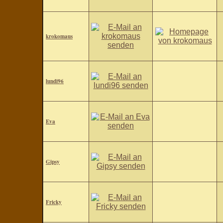
krokomaus
lundi96
Eva
Gipsy
Fricky