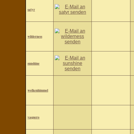
satyr
wilderness
sunshine
wolkenhimmel
vaquero