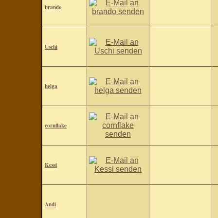
brando
Uschi
helga
cornflake
Kessi
Andi