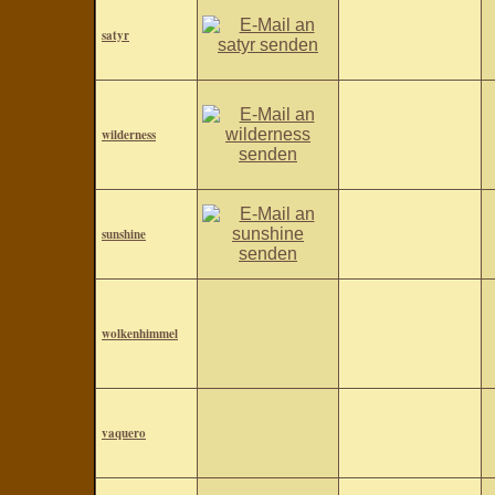
satyr
wilderness
sunshine
wolkenhimmel
vaquero