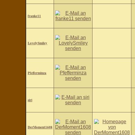
franke11
LovelySmiley
Pfefferminza
siri
DerMoment1608