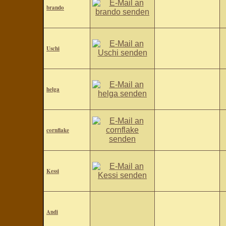
brando
Uschi
helga
cornflake
Kessi
Andi