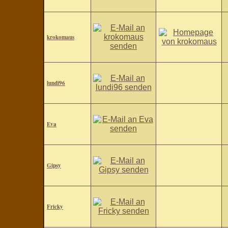
krokomaus
lundi96
Eva
Gipsy
Fricky