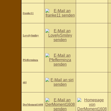
franke11
LovelySmiley
Pfefferminza
siri
DerMoment1608