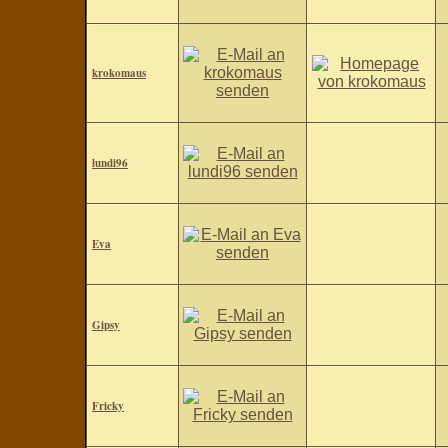
krokomaus
lundi96
Eva
Gipsy
Fricky