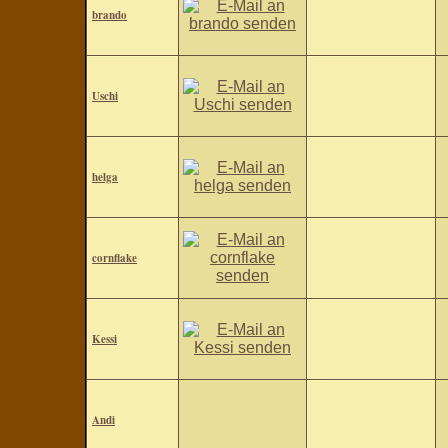
brando
Uschi
helga
cornflake
Kessi
Andi