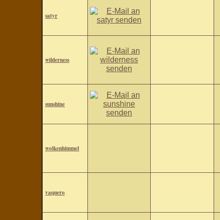
satyr
wilderness
sunshine
wolkenhimmel
vaquero