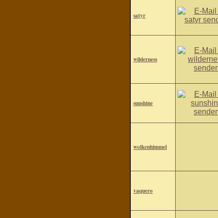
satyr
wilderness
sunshine
wolkenhimmel
vaquero