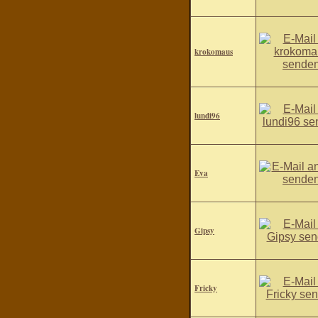
krokomaus
lundi96
Eva
Gipsy
Fricky