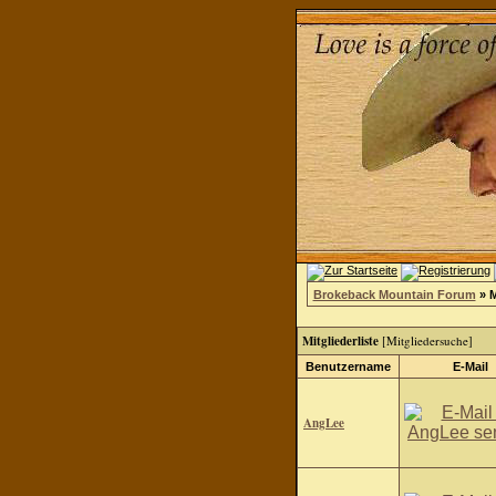
Brokeback Mountain Forum
» M
Mitgliederliste
[
Mitgliedersuche
]
Benutzername
E-Mail
AngLee