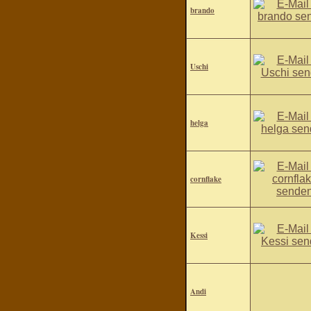
brando
Uschi
helga
cornflake
Kessi
Andi