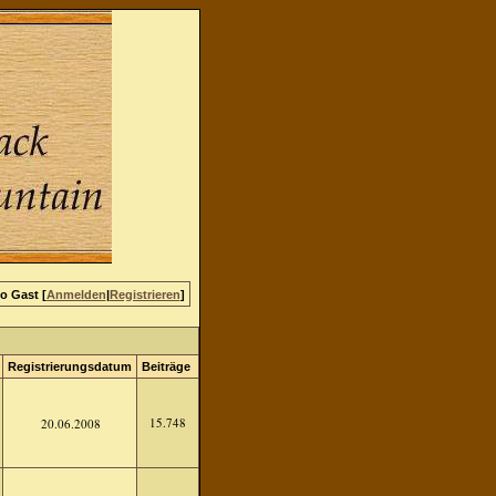
lo Gast [
Anmelden
|
Registrieren
]
Registrierungsdatum
Beiträge
15.748
20.06.2008