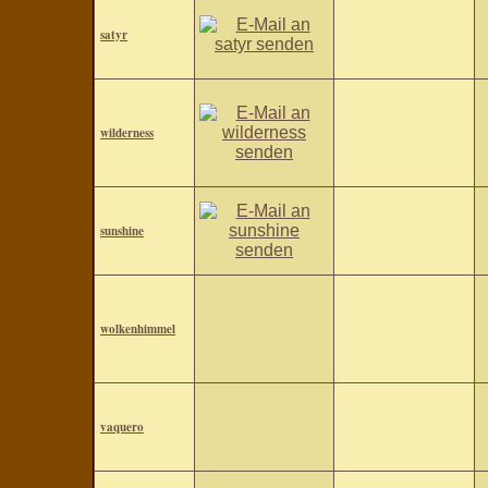
satyr
wilderness
sunshine
wolkenhimmel
vaquero