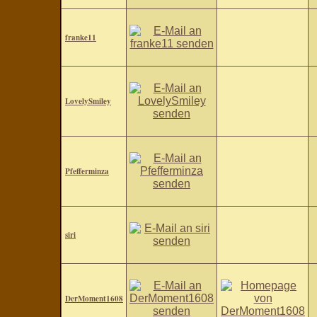
franke11
LovelySmiley
Pfefferminza
siri
DerMoment1608