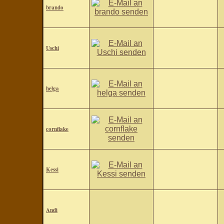
brando
Uschi
helga
cornflake
Kessi
Andi