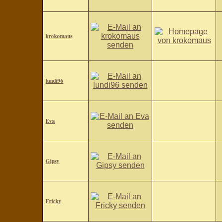
krokomaus
lundi96
Eva
Gipsy
Fricky