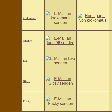
krokomaus
lundi96
Eva
Gipsy
Fricky