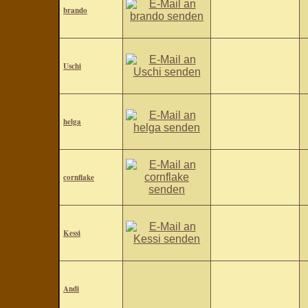
brando
Uschi
helga
cornflake
Kessi
Andi