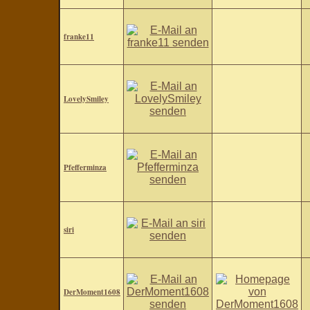
franke11
LovelySmiley
Pfefferminza
siri
DerMoment1608