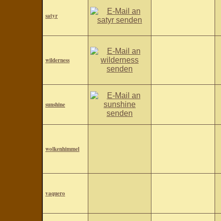
satyr
wilderness
sunshine
wolkenhimmel
vaquero