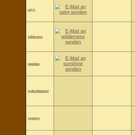
satyr
wilderness
sunshine
wolkenhimmel
vaquero