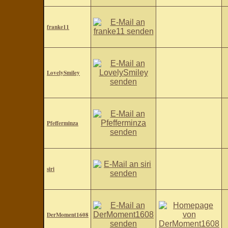
franke11
LovelySmiley
Pfefferminza
siri
DerMoment1608