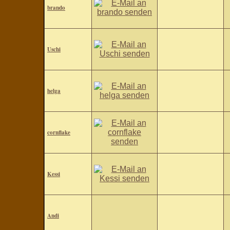
brando
Uschi
helga
cornflake
Kessi
Andi