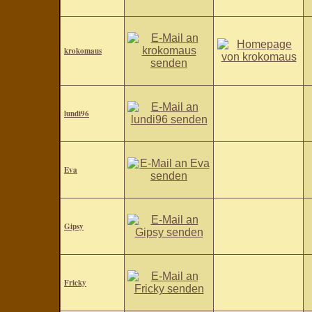
krokomaus
lundi96
Eva
Gipsy
Fricky