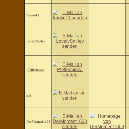
franke11
LovelySmiley
Pfefferminza
siri
DerMoment1608