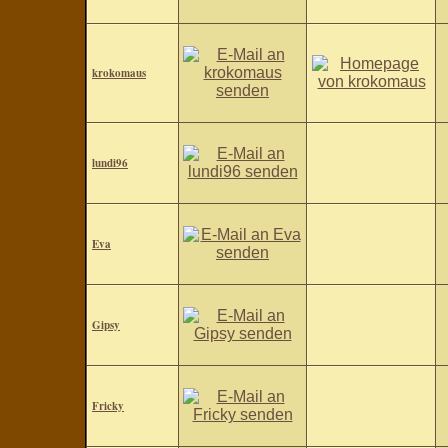
krokomaus
lundi96
Eva
Gipsy
Fricky