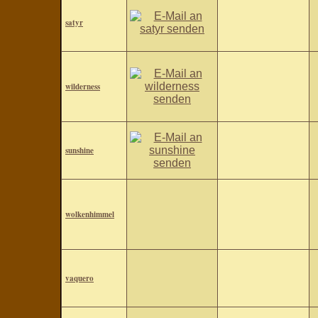
satyr
wilderness
sunshine
wolkenhimmel
vaquero