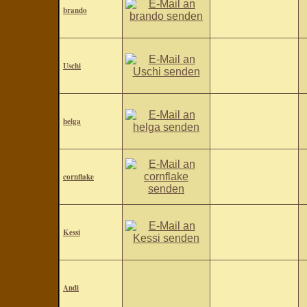
brando
Uschi
helga
cornflake
Kessi
Andi