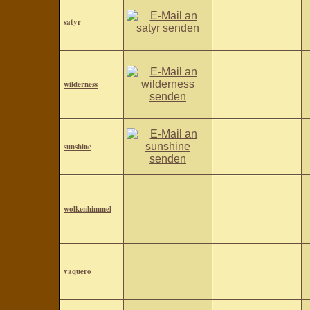
satyr
wilderness
sunshine
wolkenhimmel
vaquero