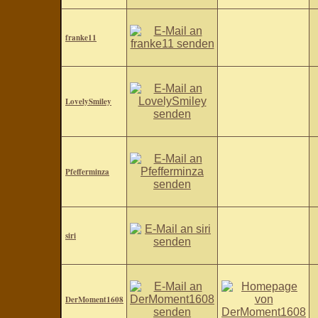
franke11
LovelySmiley
Pfefferminza
siri
DerMoment1608