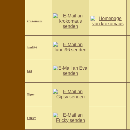
krokomaus
lundi96
Eva
Gipsy
Fricky