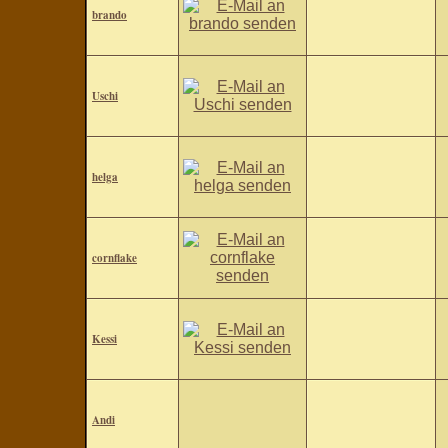
brando
Uschi
helga
cornflake
Kessi
Andi