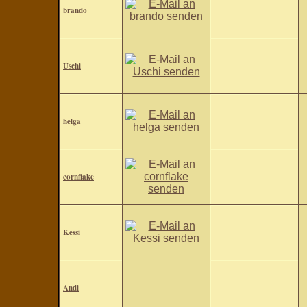
brando
Uschi
helga
cornflake
Kessi
Andi