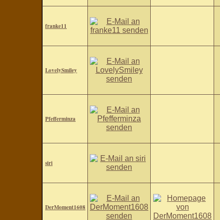
franke11
LovelySmiley
Pfefferminza
siri
DerMoment1608