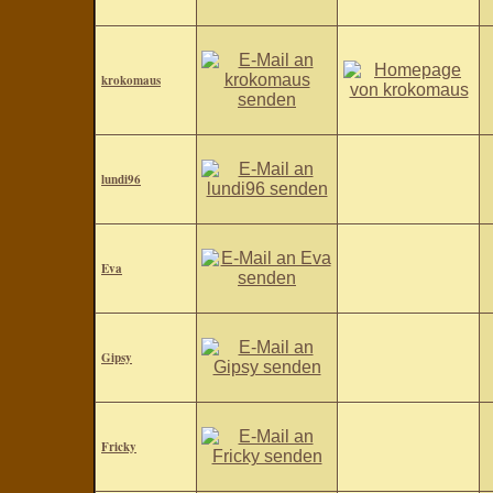
krokomaus
lundi96
Eva
Gipsy
Fricky