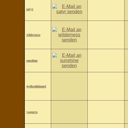
satyr
wilderness
sunshine
wolkenhimmel
vaquero