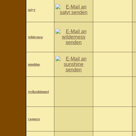
satyr
wilderness
sunshine
wolkenhimmel
vaquero