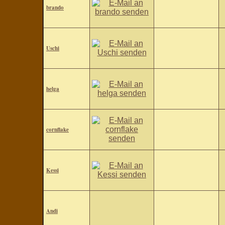
brando
Uschi
helga
cornflake
Kessi
Andi