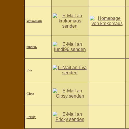
krokomaus
lundi96
Eva
Gipsy
Fricky