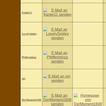
franke11
LovelySmiley
Pfefferminza
siri
DerMoment1608