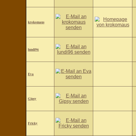
krokomaus
lundi96
Eva
Gipsy
Fricky