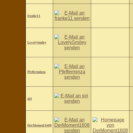
franke11
LovelySmiley
Pfefferminza
siri
DerMoment1608