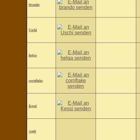
brando
Uschi
helga
cornflake
Kessi
Andi