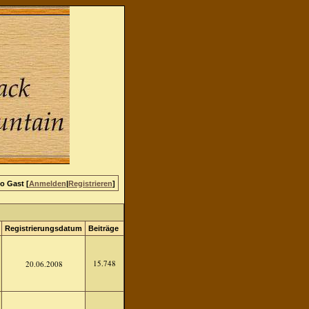
lo Gast [
Anmelden
|
Registrieren
]
Registrierungsdatum
Beiträge
15.748
20.06.2008