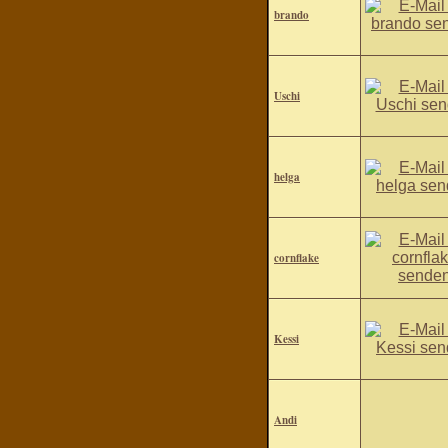
brando
Uschi
helga
cornflake
Kessi
Andi