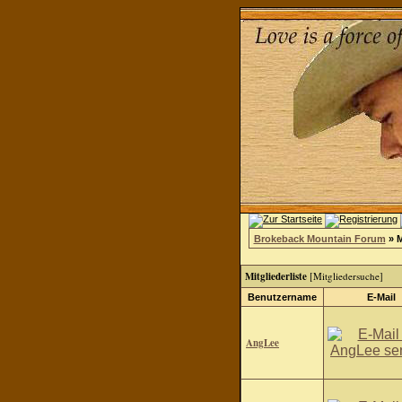
Brokeback Mountain Forum
» M
Mitgliederliste
[
Mitgliedersuche
]
Benutzername
E-Mail
AngLee