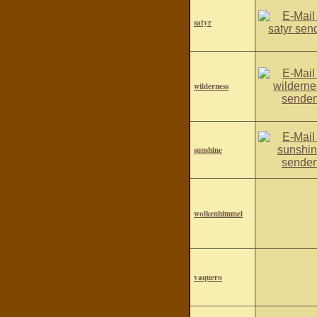
satyr
wilderness
sunshine
wolkenhimmel
vaquero