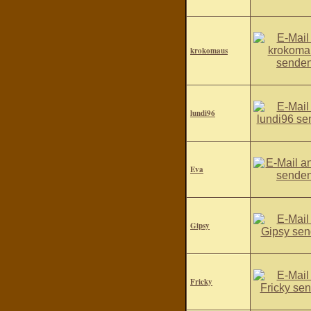
krokomaus
lundi96
Eva
Gipsy
Fricky