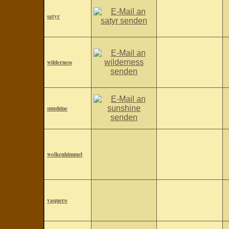
satyr
wilderness
sunshine
wolkenhimmel
vaquero