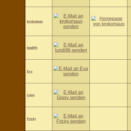
krokomaus
lundi96
Eva
Gipsy
Fricky