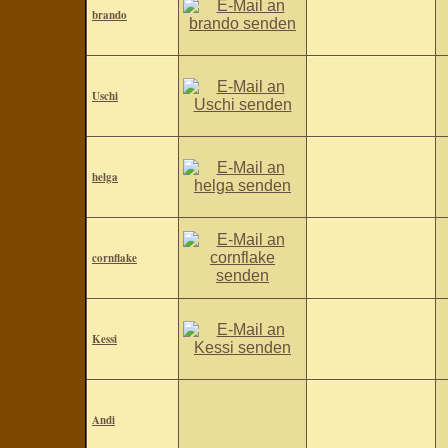
brando
Uschi
helga
cornflake
Kessi
Andi