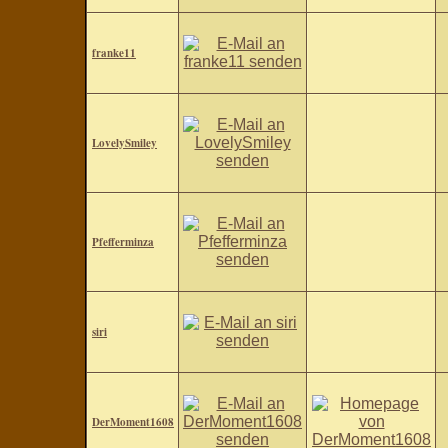
franke11
LovelySmiley
Pfefferminza
siri
DerMoment1608