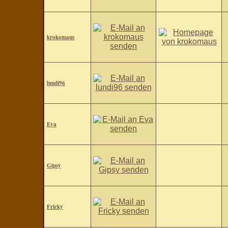
krokomaus
lundi96
Eva
Gipsy
Fricky