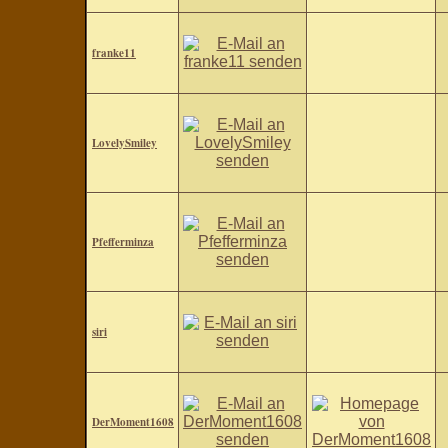
franke11
LovelySmiley
Pfefferminza
siri
DerMoment1608