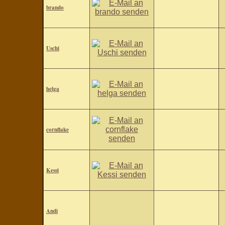
brando
Uschi
helga
cornflake
Kessi
Andi