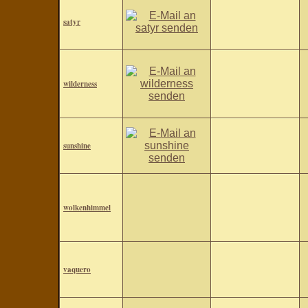
satyr
wilderness
sunshine
wolkenhimmel
vaquero