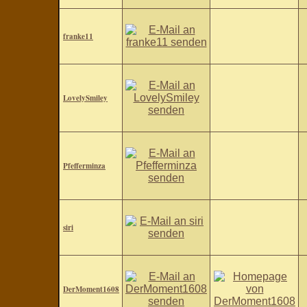
franke11
LovelySmiley
Pfefferminza
siri
DerMoment1608