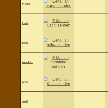
brando
Uschi
helga
cornflake
Kessi
Andi