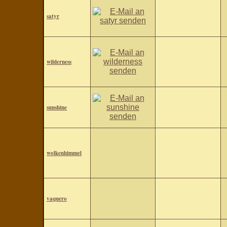
satyr
wilderness
sunshine
wolkenhimmel
vaquero