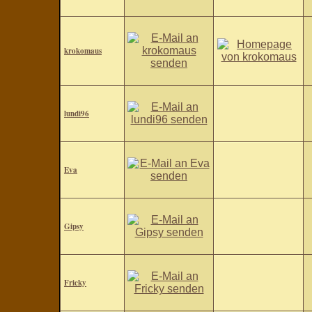
krokomaus
lundi96
Eva
Gipsy
Fricky