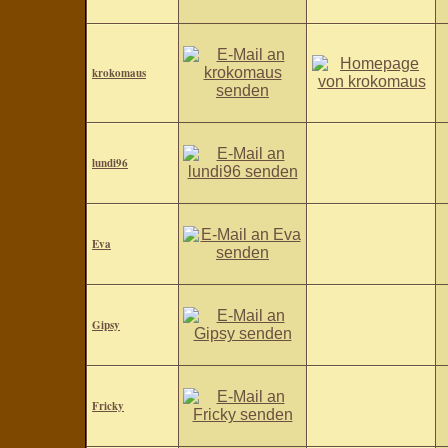
krokomaus
lundi96
Eva
Gipsy
Fricky