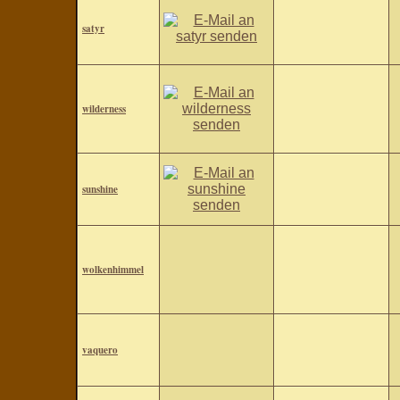
satyr
wilderness
sunshine
wolkenhimmel
vaquero