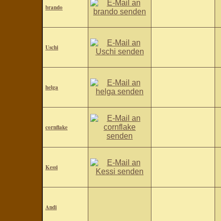
brando
Uschi
helga
cornflake
Kessi
Andi