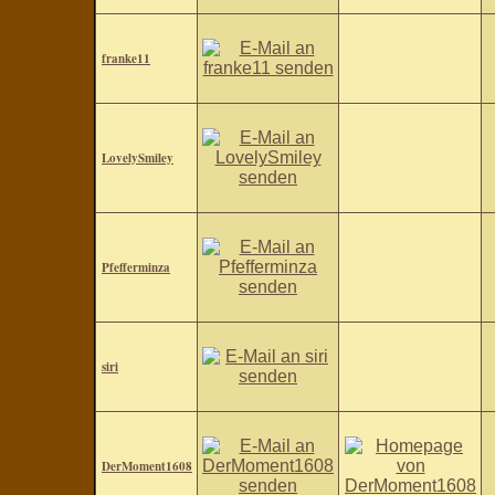
franke11
LovelySmiley
Pfefferminza
siri
DerMoment1608