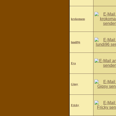
krokomaus
lundi96
Eva
Gipsy
Fricky