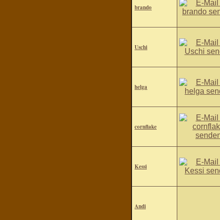
brando
Uschi
helga
cornflake
Kessi
Andi