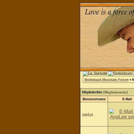
Brokeback Mountain Forum
» M
Mitgliederliste
[
Mitgliedersuche
]
Benutzername
E-Mail
AngLee