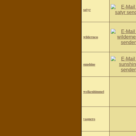
satyr
wilderness
sunshine
wolkenhimmel
vaquero