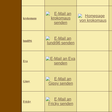
krokomaus
lundi96
Eva
Gipsy
Fricky