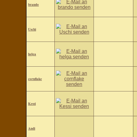
brando
Uschi
helga
cornflake
Kessi
Andi