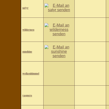
satyr
wilderness
sunshine
wolkenhimmel
vaquero