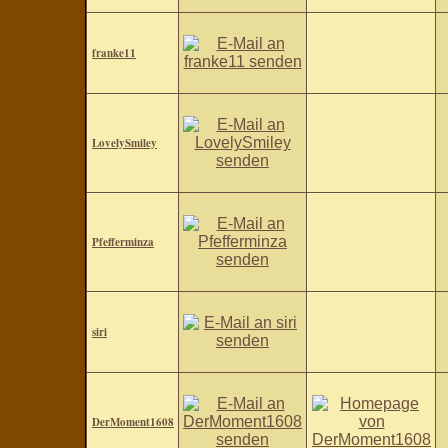
franke11
LovelySmiley
Pfefferminza
siri
DerMoment1608