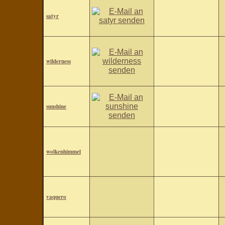
satyr
wilderness
sunshine
wolkenhimmel
vaquero