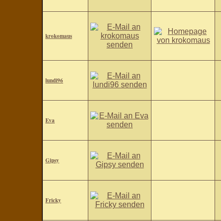
krokomaus
lundi96
Eva
Gipsy
Fricky