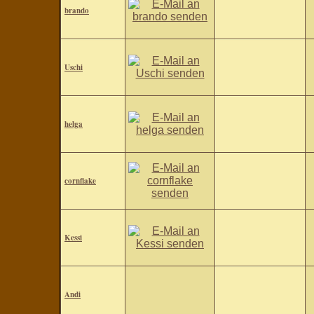
brando
Uschi
helga
cornflake
Kessi
Andi