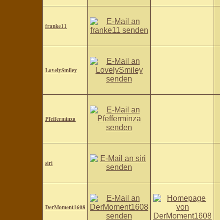
franke11
LovelySmiley
Pfefferminza
siri
DerMoment1608