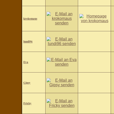
krokomaus
lundi96
Eva
Gipsy
Fricky