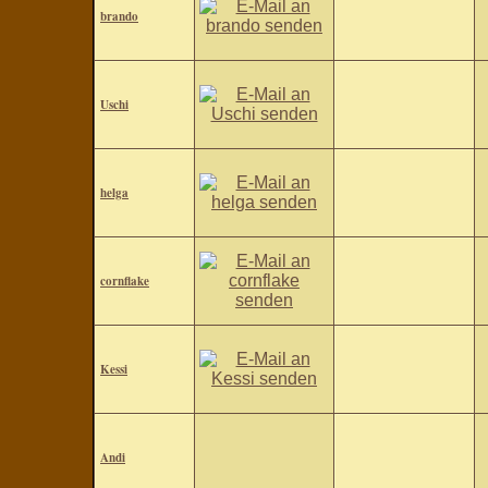
brando
Uschi
helga
cornflake
Kessi
Andi