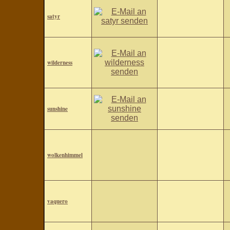
satyr
wilderness
sunshine
wolkenhimmel
vaquero