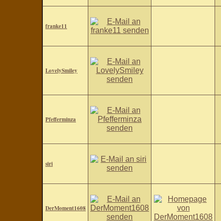
franke11
LovelySmiley
Pfefferminza
siri
DerMoment1608