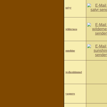
satyr
wilderness
sunshine
wolkenhimmel
vaquero