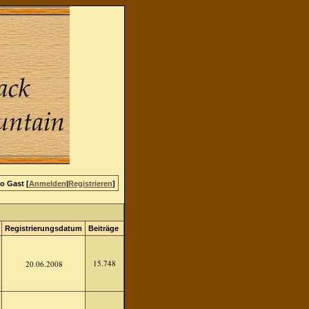
lo Gast [
Anmelden
|
Registrieren
]
Registrierungsdatum
Beiträge
15.748
20.06.2008