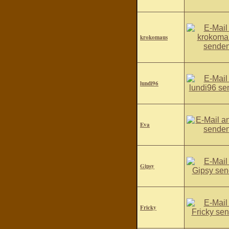
krokomaus
lundi96
Eva
Gipsy
Fricky