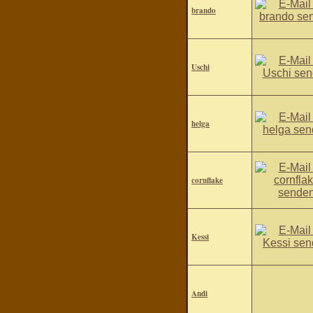
brando
Uschi
helga
cornflake
Kessi
Andi