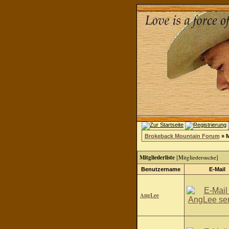
Brokeback Mountain Forum
» M
Mitgliederliste
[
Mitgliedersuche
]
Benutzername
E-Mail
AngLee