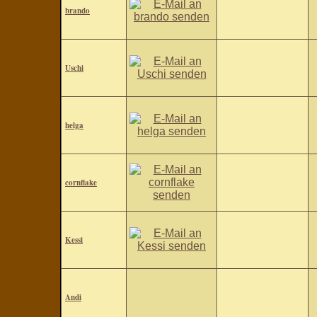
brando
Uschi
helga
cornflake
Kessi
Andi