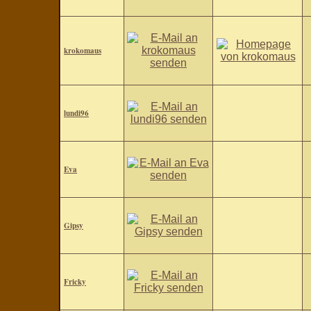
krokomaus
lundi96
Eva
Gipsy
Fricky