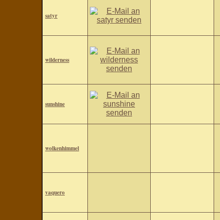
satyr
wilderness
sunshine
wolkenhimmel
vaquero