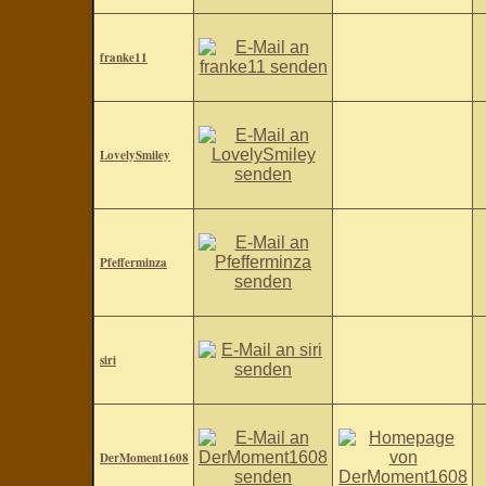
franke11
LovelySmiley
Pfefferminza
siri
DerMoment1608