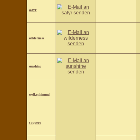
satyr
wilderness
sunshine
wolkenhimmel
vaquero