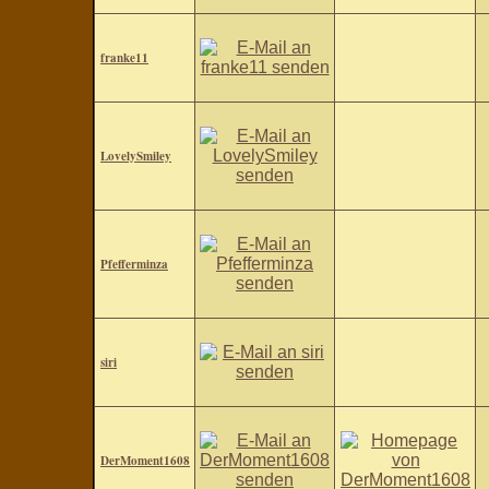
franke11
LovelySmiley
Pfefferminza
siri
DerMoment1608