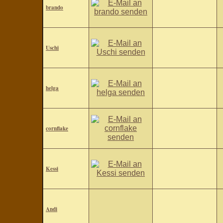
brando
Uschi
helga
cornflake
Kessi
Andi