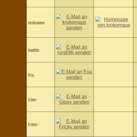
krokomaus
lundi96
Eva
Gipsy
Fricky