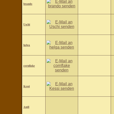
brando
Uschi
helga
cornflake
Kessi
Andi