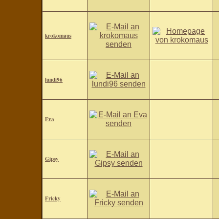
krokomaus
lundi96
Eva
Gipsy
Fricky