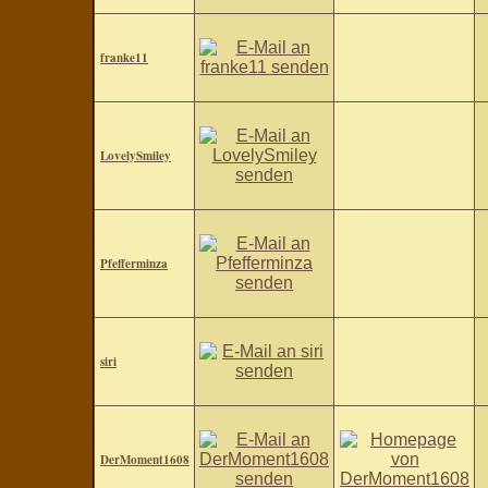
franke11
LovelySmiley
Pfefferminza
siri
DerMoment1608